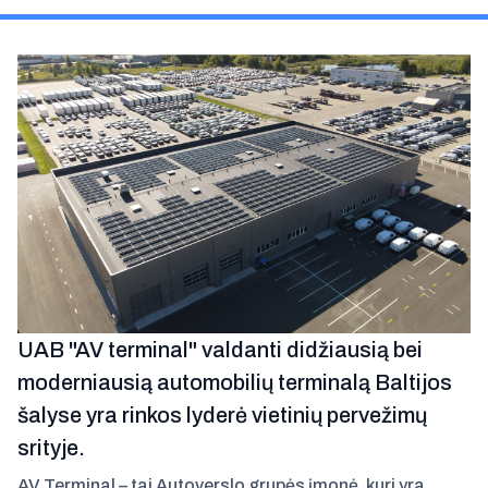
UAB "AV terminal" valdanti didžiausią bei
moderniausią automobilių terminalą Baltijos
šalyse yra rinkos lyderė vietinių pervežimų
srityje.
AV Terminal – tai Autoverslo grupės įmonė, kuri yra