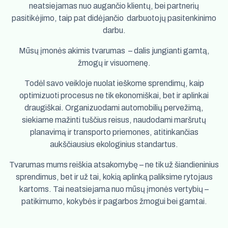
neatsiejamas nuo augančio klientų, bei partnerių
pasitikėjimo, taip pat didėjančio darbuotojų pasitenkinimo
darbu.
Mūsų įmonės akimis tvarumas – dalis jungianti gamtą,
žmogų ir visuomenę.
Todėl savo veikloje nuolat ieškome sprendimų, kaip
optimizuoti procesus ne tik ekonomiškai, bet ir aplinkai
draugiškai. Organizuodami automobilių pervežimą,
siekiame mažinti tuščius reisus, naudodami maršrutų
planavimą ir transporto priemones, atitinkančias
aukščiausius ekologinius standartus.
Tvarumas mums reiškia atsakomybę – ne tik už šiandieninius
sprendimus, bet ir už tai, kokią aplinką paliksime rytojaus
kartoms. Tai neatsiejama nuo mūsų įmonės vertybių –
patikimumo, kokybės ir pagarbos žmogui bei gamtai.