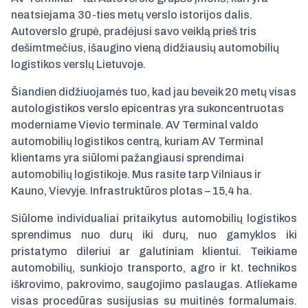
neatsiejama 30-ties metų verslo istorijos dalis.
Autoverslo grupė, pradėjusi savo veiklą prieš tris
dešimtmečius, išaugino vieną didžiausių automobilių
logistikos verslų Lietuvoje.
Šiandien didžiuojamės tuo, kad jau beveik 20 metų visas
autologistikos verslo epicentras yra sukoncentruotas
moderniame Vievio terminale. AV Terminal valdo
automobilių logistikos centrą, kuriam AV Terminal
klientams yra siūlomi pažangiausi sprendimai
automobilių logistikoje. Mus rasite tarp Vilniaus ir
Kauno, Vievyje. Infrastruktūros plotas – 15,4 ha.
Siūlome individualiai pritaikytus automobilių logistikos
sprendimus nuo durų iki durų, nuo gamyklos iki
pristatymo dileriui ar galutiniam klientui. Teikiame
automobilių, sunkiojo transporto, agro ir kt. technikos
iškrovimo, pakrovimo, saugojimo paslaugas. Atliekame
visas procedūras susijusias su muitinės formalumais.