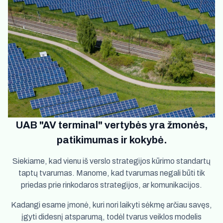
UAB "AV terminal" vertybės yra žmonės,
patikimumas ir kokybė.
Siekiame, kad vienu iš verslo strategijos kūrimo standartų
taptų tvarumas. Manome, kad tvarumas negali būti tik
priedas prie rinkodaros strategijos, ar komunikacijos.
Kadangi esame įmonė, kuri nori laikyti sėkmę arčiau savęs,
įgyti didesnį atsparumą, todėl tvarus veiklos modelis