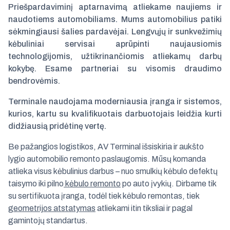
Priešpardaviminį aptarnavimą atliekame naujiems ir
naudotiems automobiliams. Mums automobilius patiki
sėkmingiausi šalies pardavėjai. Lengvųjų ir sunkvežimių
kėbuliniai servisai aprūpinti naujausiomis
technologijomis, užtikrinančiomis atliekamų darbų
kokybę. Esame partneriai su visomis draudimo
bendrovėmis.
Terminale naudojama moderniausia įranga ir sistemos,
kurios, kartu su kvalifikuotais darbuotojais leidžia kurti
didžiausią pridėtinę vertę.
Be pažangios logistikos, AV Terminal išsiskiria ir aukšto
lygio automobilio remonto paslaugomis. Mūsų komanda
atlieka visus kėbulinius darbus – nuo smulkių kėbulo defektų
taisymo iki pilno
kėbulo remonto
po auto įvykių. Dirbame tik
su sertifikuota įranga, todėl tiek kėbulo remontas, tiek
geometrijos atstatymas
atliekami itin tiksliai ir pagal
gamintojų standartus.